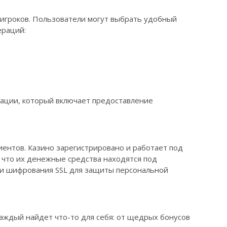
 игроков. Пользователи могут выбрать удобный
ераций:
кации, который включает предоставление
лиентов. Казино зарегистрировано и работает под
, что их денежные средства находятся под
гии шифрования SSL для защиты персональной
каждый найдет что-то для себя: от щедрых бонусов