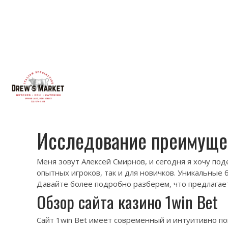
drewsmarketspringlake@gmail.com
NOW OPEN 7 DAYS A WEEK!
NEW SUMMER HOURS! OPE
NEWS
Monday - Saturday 10.00 am - 6:00 pm
Sunday: 10.00 am - 4:00 pm
Home
About
Services
Исследование преимущес
Меня зовут Алексей Смирнов, и сегодня я хочу по
опытных игроков, так и для новичков. Уникальные
Давайте более подробно разберем, что предлагает
Обзор сайта казино 1win Bet
Сайт 1win Bet имеет современный и интуитивно по