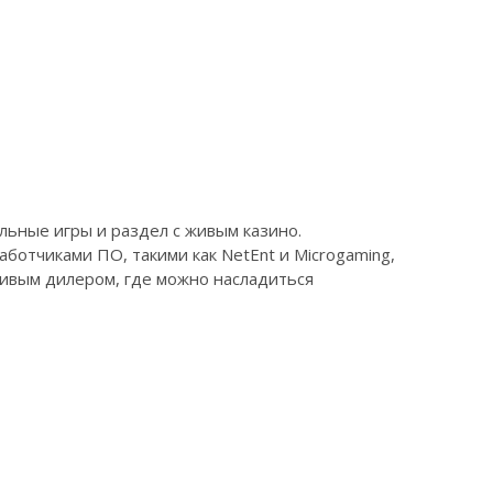
льные игры и раздел с живым казино.
отчиками ПО, такими как NetEnt и Microgaming,
живым дилером, где можно насладиться