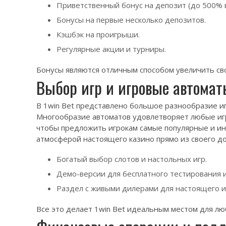
Приветственный бонус на депозит (до 500% в
Бонусы на первые несколько депозитов.
Кэшбэк на проигрыши.
Регулярные акции и турниры.
Бонусы являются отличным способом увеличить св
Выбор игр и игровые автома
В 1win Bet представлено большое разнообразие иг
Многообразие автоматов удовлетворяет любые игр
чтобы предложить игрокам самые популярные и ин
атмосферой настоящего казино прямо из своего д
Богатый выбор слотов и настольных игр.
Демо-версии для бесплатного тестирования и
Раздел с живыми дилерами для настоящего и
Все это делает 1win Bet идеальным местом для лю