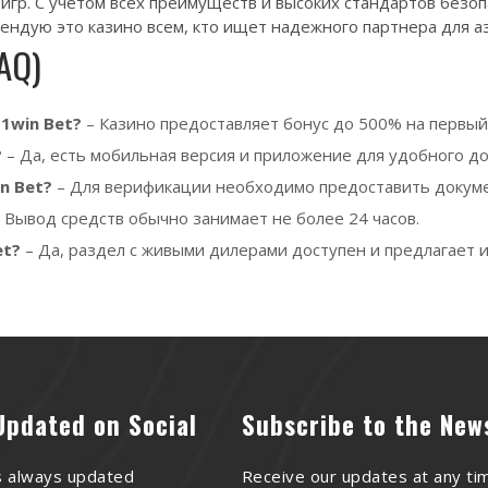
игр. С учетом всех преимуществ и высоких стандартов безо
мендую это казино всем, кто ищет надежного партнера для а
AQ)
1win Bet?
– Казино предоставляет бонус до 500% на первый
?
– Да, есть мобильная версия и приложение для удобного дос
n Bet?
– Для верификации необходимо предоставить докум
 Вывод средств обычно занимает не более 24 часов.
et?
– Да, раздел с живыми дилерами доступен и предлагает и
Updated on Social
Subscribe to the New
s always updated
Receive our updates at any ti