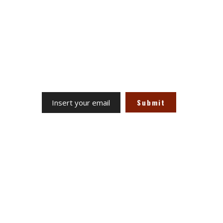
Subscribe to the Newsletter
Receive our updates at any time.
Site Links
Term & Conditions
Privacy Policy
Return Policy